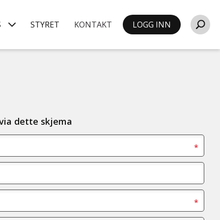
S
STYRET
KONTAKT
LOGG INN
 via dette skjema
*
*